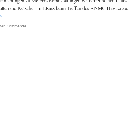
 Einladungen zu Motorradveranstaltungen bei befreundeten Clubs
lten die Ketscher im Elsass beim Treffen des ANMC Haguenau.
→
inen Kommentar