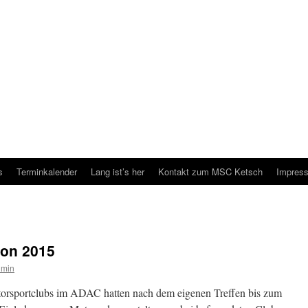
s
Terminkalender
Lang ist’s her
Kontakt zum MSC Ketsch
Impres
son 2015
dmin
orsportclubs im ADAC hatten nach dem eigenen Treffen bis zum