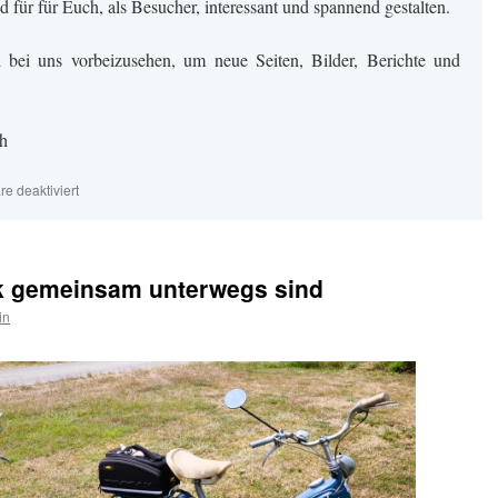
d für für Euch, als Besucher, interessant und spannend gestalten.
 bei uns vorbeizusehen, um neue Seiten, Bilder, Berichte und
h
für
e deaktiviert
Willkommen
beim
MSC
Ketsch
k gemeinsam unterwegs sind
in