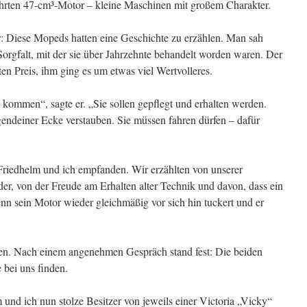
rten 47-cm³-Motor – kleine Maschinen mit großem Charakter.
: Diese Mopeds hatten eine Geschichte zu erzählen. Man sah
 Sorgfalt, mit der sie über Jahrzehnte behandelt worden waren. Der
ten Preis, ihm ging es um etwas viel Wertvolleres.
 kommen“, sagte er. „Sie sollen gepflegt und erhalten werden.
irgendeiner Ecke verstauben. Sie müssen fahren dürfen – dafür
Friedhelm und ich empfanden. Wir erzählten von unserer
der, von der Freude am Erhalten alter Technik und davon, dass ein
enn sein Motor wieder gleichmäßig vor sich hin tuckert und er
en. Nach einem angenehmen Gespräch stand fest: Die beiden
bei uns finden.
 und ich nun stolze Besitzer von jeweils einer Victoria „Vicky“