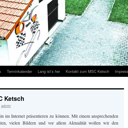
s
Terminkalender
Lang ist’s her
Kontakt zum MSC Ketsch
Impres
C Ketsch
n
admin
in im Internet präsentieren zu können. Mit einem ansprechenden
lten, vielen Bildern und vor allem Aktualität wollen wir den