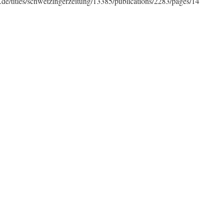
g.de/titles/schwetzingerzeitung/13385/publications/2283/pages/14