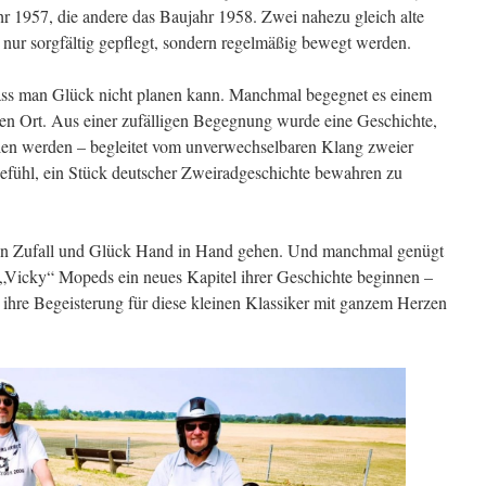
hr 1957, die andere das Baujahr 1958. Zwei nahezu gleich alte
t nur sorgfältig gepflegt, sondern regelmäßig bewegt werden.
dass man Glück nicht planen kann. Manchmal begegnet es einem
igen Ort. Aus einer zufälligen Begegnung wurde eine Geschichte,
hlen werden – begleitet vom unverwechselbaren Klang zweier
fühl, ein Stück deutscher Zweiradgeschichte bewahren zu
nn Zufall und Glück Hand in Hand gehen. Und manchmal genügt
a „Vicky“ Mopeds ein neues Kapitel ihrer Geschichte beginnen –
hre Begeisterung für diese kleinen Klassiker mit ganzem Herzen