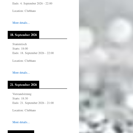
Ends:
4. September 2026
-
22:00
Location:
Clubhaus
More details...
18. September 2026
Stammtisch
Starts:
18:00
Ends:
18. September 2026
-
22:00
Location:
Clubhaus
More details...
21. September 2026
Vorstandsitzung
Starts:
18:30
Ends:
21. September 2026
-
21:00
Location:
Clubhaus
More details...