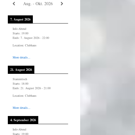
Aug. - Okt. 2026
7. August 2026
Info-Abend
Starts:
19:00
Ends:
7. August 2026
-
22:00
Location:
Clubhaus
More details...
21. August 2026
Stammtisch
Starts:
18:00
Ends:
21. August 2026
-
21:00
Location:
Clubhaus
More details...
4. September 2026
Info-Abend
Starts:
19:00