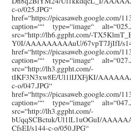
Dn8q2BlYM24/Ul1kkdqcL_I/AAAA
c-o/025.JPG“
href=“https://picasaweb.google.com
caption=““ type=“image“ alt=“02
src=“http://lh6.ggpht.com/-TX5KlmT_
Y0I/AAAAAAAAAuU/67vpT7JjIfI/s14
href=“https://picasaweb.google.com
caption=““ type=“image“ alt=“02
src=“http://lh3.ggpht.com/-
tIKF3N3xw8E/Ul1lIJXFjKI/AAAAA
c-o/047.JPG“
href=“https://picasaweb.google.com
caption=““ type=“image“ alt=“04
src=“http://lh3.ggpht.com/-
bUqqSCBctuk/Ul1lL1uOGuI/AAAAA
CfsEI/s144-c-o/050.JPG“