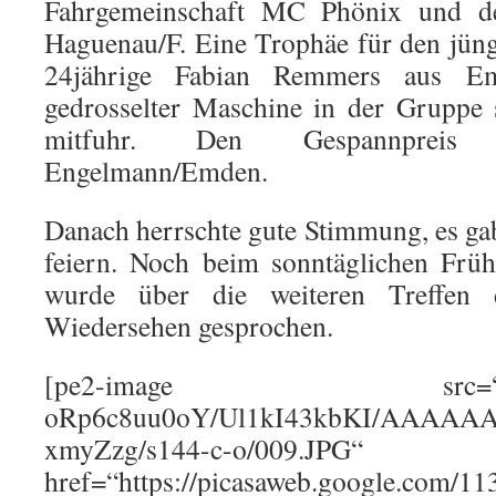
Fahrgemeinschaft MC Phönix und 
Haguenau/F. Eine Trophäe für den jüngs
24jährige Fabian Remmers aus E
gedrosselter Maschine in der Gruppe
mitfuhr. Den Gespannpreis 
Engelmann/Emden.
Danach herrschte gute Stimmung, es gab
feiern. Noch beim sonntäglichen Früh
wurde über die weiteren Treffen
Wiedersehen gesproche
[pe2-image src=“http://l
oRp6c8uu0oY/Ul1kI43kbKI/AAAAA
xmyZzg/s144-c-o/009.JPG“
href=“https://picasaweb.google.com