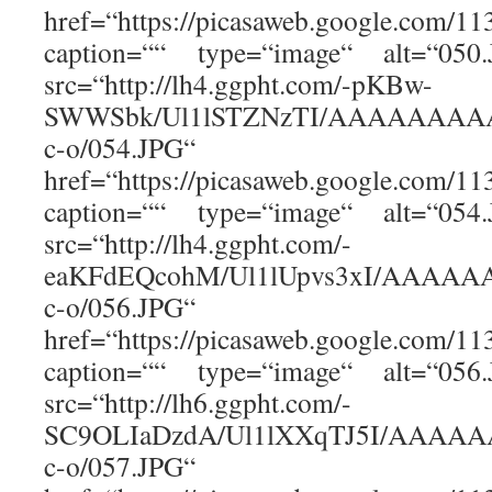
href=“https://picasaweb.google.com
caption=““ type=“image“ alt=“05
src=“http://lh4.ggpht.com/-pKBw-
SWWSbk/Ul1lSTZNzTI/AAAAAAAAAw
c-o/054.JPG“
href=“https://picasaweb.google.com
caption=““ type=“image“ alt=“05
src=“http://lh4.ggpht.com/-
eaKFdEQcohM/Ul1lUpvs3xI/AAAAA
c-o/056.JPG“
href=“https://picasaweb.google.com
caption=““ type=“image“ alt=“05
src=“http://lh6.ggpht.com/-
SC9OLIaDzdA/Ul1lXXqTJ5I/AAAAA
c-o/057.JPG“