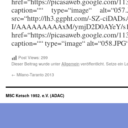
href=“https://picasaweb.google.com
caption=““ type=“image“ alt=“05
src=“http://lh3.ggpht.com/-SZ-ciDADs
I/AAAAAAAAAxM/ymjD2D0AYeY/s14
href=“https://picasaweb.google.com
caption=““ type=“image“ alt=“058.JPG“
Post Views:
299
Dieser Beitrag wurde unter
Allgemein
veröffentlicht. Setze ein 
←
Milano-Taranto 2013
MSC Ketsch 1952. e.V. (ADAC)