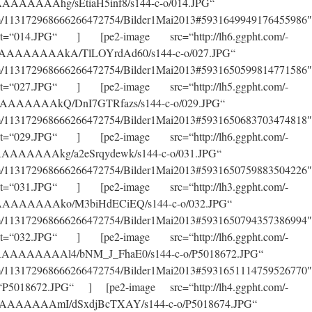
AAAAAAhg/sEtiaH5inf8/s144-c-o/014.JPG“
.com/113172968666266472754/Bilder1Mai2013#5931649949176455986″
=“014.JPG“ ] [pe2-image src=“http://lh6.ggpht.com/-
AAAAAAAkA/TlLOYrdAd60/s144-c-o/027.JPG“
.com/113172968666266472754/Bilder1Mai2013#5931650599814771586″
=“027.JPG“ ] [pe2-image src=“http://lh5.ggpht.com/-
AAAAAAAkQ/DnI7GTRfazs/s144-c-o/029.JPG“
.com/113172968666266472754/Bilder1Mai2013#5931650683703474818″
=“029.JPG“ ] [pe2-image src=“http://lh6.ggpht.com/-
AAAAAAkg/a2eSrqydewk/s144-c-o/031.JPG“
.com/113172968666266472754/Bilder1Mai2013#5931650759883504226″
=“031.JPG“ ] [pe2-image src=“http://lh3.ggpht.com/-
AAAAAAAko/M3biHdECiEQ/s144-c-o/032.JPG“
.com/113172968666266472754/Bilder1Mai2013#5931650794357386994″
=“032.JPG“ ] [pe2-image src=“http://lh6.ggpht.com/-
AAAAAAAl4/bNM_J_FhaE0/s144-c-o/P5018672.JPG“
.com/113172968666266472754/Bilder1Mai2013#5931651114759526770″
P5018672.JPG“ ] [pe2-image src=“http://lh4.ggpht.com/-
AAAAAAAmI/dSxdjBcTXAY/s144-c-o/P5018674.JPG“