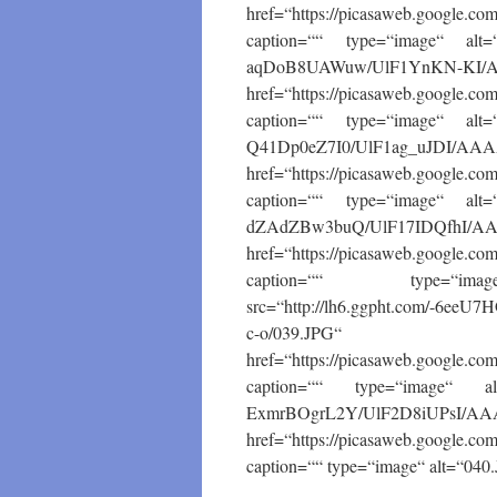
href=“https://picasaweb.google
caption=““ type=“image“ alt=“
aqDoB8UAWuw/UlF1YnKN-KI/A
href=“https://picasaweb.google
caption=““ type=“image“ alt=“
Q41Dp0eZ7I0/UlF1ag_uJDI/AAA
href=“https://picasaweb.google
caption=““ type=“image“ alt=“
dZAdZBw3buQ/UlF17IDQfhI/AA
href=“https://picasaweb.google
caption=““ type=“
src=“http://lh6.ggpht.com/-
c-o/039.JPG“
href=“https://picasaweb.google
caption=““ type=“image“ alt
ExmrBOgrL2Y/UlF2D8iUPsI/AA
href=“https://picasaweb.google
caption=““ type=“image“ alt=“040.