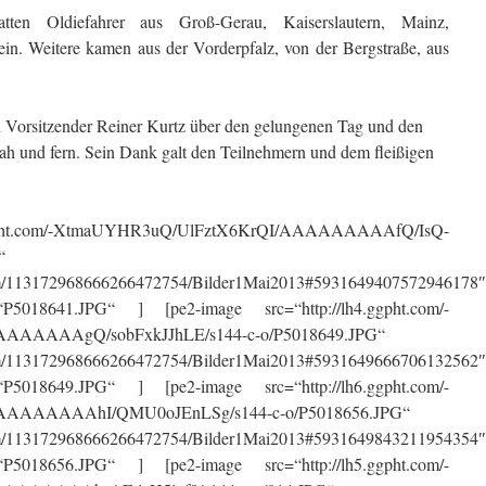
tten Oldiefahrer aus Groß-Gerau, Kaiserslautern, Mainz,
in. Weitere kamen aus der Vorderpfalz, von der Bergstraße, aus
h Vorsitzender Reiner Kurtz über den gelungenen Tag und den
ah und fern. Sein Dank galt den Teilnehmern und dem fleißigen
ggpht.com/-XtmaUYHR3uQ/UlFztX6KrQI/AAAAAAAAAfQ/IsQ-
“
.com/113172968666266472754/Bilder1Mai2013#5931649407572946178″
P5018641.JPG“ ] [pe2-image src=“http://lh4.ggpht.com/-
AAAAAAgQ/sobFxkJJhLE/s144-c-o/P5018649.JPG“
.com/113172968666266472754/Bilder1Mai2013#5931649666706132562″
P5018649.JPG“ ] [pe2-image src=“http://lh6.ggpht.com/-
AAAAAAAhI/QMU0oJEnLSg/s144-c-o/P5018656.JPG“
.com/113172968666266472754/Bilder1Mai2013#5931649843211954354″
P5018656.JPG“ ] [pe2-image src=“http://lh5.ggpht.com/-