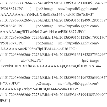
.com/113172968666266472754/Bilder1Mai2013#5931651180851364978″
P5018674.JPG“ ] [pe2-image src=“http://lh5.ggpht.com/-
AAAAAAAAmY/NFzUXBeSJx8/s144-c-o/P5018676.JPG“
.com/113172968666266472754/Bilder1Mai2013#5931651249912805538″
P5018676.JPG“ ] [pe2-image src=“http://lh6.ggpht.com/-
AAAAAAmg/BT1voNe1Gvc/s144-c-o/P5018677.JPG“
.com/113172968666266472754/Bilder1Mai2013#5931651282617902130″
P5018677.JPG“ ] [pe2-image src=“http://lh6.ggpht.com/-
AAAAAAAo4/K998na7fpHE/s144-c-o/036.JPG“
.com/113172968666266472754/Bilder1Mai2013#5931651842857532946″
image“ alt=“036.JPG“ ] [pe2-image
6eeU7HO7xwk/UlF2CXZfRGI/AAAAAAAAApQ/99SsQfDHy1Y/s144-
.com/113172968666266472754/Bilder1Mai2013#5931651967236392034″
=“039.JPG“ ] [pe2-image src=“http://lh5.ggpht.com/-
AAAAAAApY/ldpYN4DtCsQ/s144-c-o/040.JPG“
.com/113172968666266472754/Bilder1Mai2013#5931651994385399490″
JPG“ ]