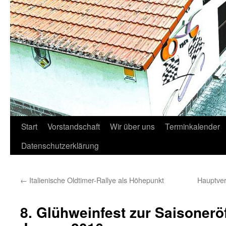
Start
Vorstandschaft
Wir über uns
Terminkalender
Datenschutzerklärung
←
Italienische Oldtimer-Rallye als Höhepunkt
Hauptver
8. Glühweinfest zur Saisonerö