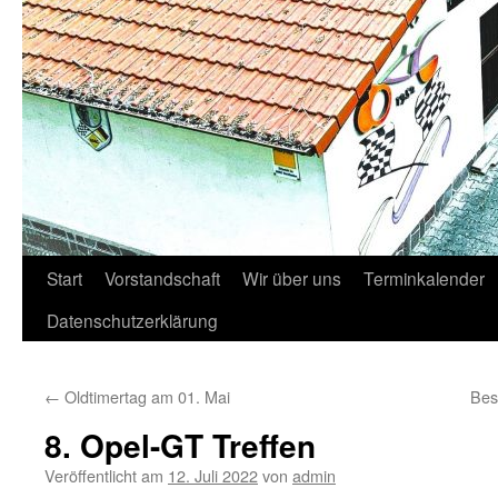
Start
Vorstandschaft
Wir über uns
Terminkalender
Datenschutzerklärung
←
Oldtimertag am 01. Mai
Bes
8. Opel-GT Treffen
Veröffentlicht am
12. Juli 2022
von
admin