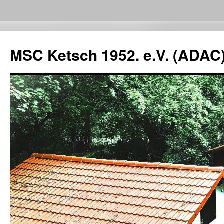
Zum
Inhalt
MSC Ketsch 1952. e.V. (ADAC
springen