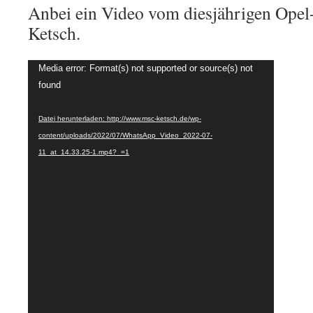
Anbei ein Video vom diesjährigen Opel
Ketsch.
Video-
Media error: Format(s) not supported or source(s) not
Player
found
Datei herunterladen: http://www.msc-ketsch.de/wp-
content/uploads/2022/07/WhatsApp_Video_2022-07-
11_at_14.33.25-1.mp4?_=1