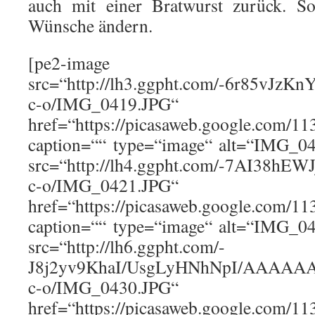
auch mit einer Bratwurst zurück. So
Wünsche ändern.
[pe2-image
src=“http://lh3.ggpht.com/-6r85v
c-o/IMG_0419.JPG“
href=“https://picasaweb.google.co
caption=““ type=“image“ alt=“IMG_04
src=“http://lh4.ggpht.com/-7AI38
c-o/IMG_0421.JPG“
href=“https://picasaweb.google.co
caption=““ type=“image“ alt=“IMG_04
src=“http://lh6.ggpht.com/-
J8j2yv9KhaI/UsgLyHNhNpI/AAAAAA
c-o/IMG_0430.JPG“
href=“https://picasaweb.google.co