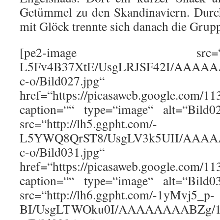
Getümmel zu den Skandinaviern. Durc
mit Glöck trennte sich danach die Grup
[pe2-image src=“http://l
L5Fv4B37XtE/UsgLRJSF42I/AAAA
c-o/Bild027.jpg“
href=“https://picasaweb.google.co
caption=““ type=“image“ alt=“Bild0
src=“http://lh5.ggpht.com/-
L5YWQ8QrST8/UsgLV3k5UII/AAAA
c-o/Bild031.jpg“
href=“https://picasaweb.google.co
caption=““ type=“image“ alt=“Bild0
src=“http://lh6.ggpht.com/-1yMvj5_p-
BI/UsgLTWOku0I/AAAAAAAABZg/1a