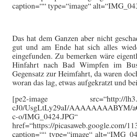
caption=““ type=“image“ alt=“IMG_04
Das hat dem Ganzen aber nicht gescha
gut und am Ende hat sich alles wied
eingefunden. Zu bemerken wäre eigentl
Hinfahrt nach Bad Wimpfen im Bus
Gegensatz zur Heimfahrt, da waren doc
woran das lag, etwas aufgekratzt und b
[pe2-image src=“http://lh3.gg
cJ0/UsgLtLy29aI/AAAAAAAABYM/a
c-o/IMG_0424.JPG“
href=“https://picasaweb.google.co
caption=““ type=“image“ alt=“IMG_04